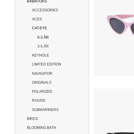
BABIATORS
ACCESSORIES
ACES
CAT-EYE
0-2 ÅR
3-5 ÅR
KEYHOLE
LIMITED EDITION
NAVIGATOR
ORIGINALS
POLARIZED
ROUND
SUBMARINERS
BIRDS
BLOOMING BATH