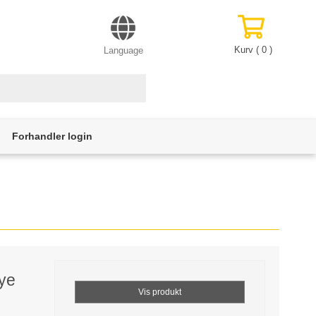
Kurv (
0
)
Language
Forhandler login
Eye
Vis produkt