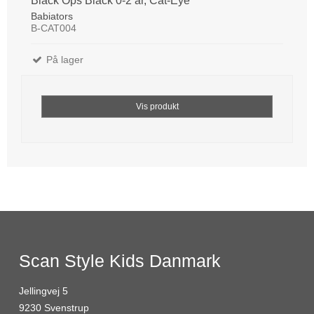
Black Ops Black 0-2 år, Cat-Eye
Babiators
B-CAT004
På lager
Vis produkt
Scan Style Kids Danmark
Jellingvej 5
9230 Svenstrup